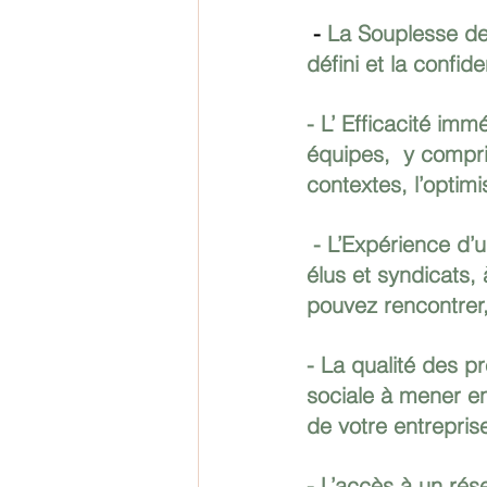
 - 
La Souplesse de 
défini et la confid
- L’ Efficacité im
équipes,  y compris
contextes, l’optim
 - L’Expérience d’une DRH rompue  à la pratique des relations sociales avec les 
élus et syndicats, 
pouvez rencontrer,
- La qualité des pr
sociale à mener en 
de votre entreprise
- L’accès à un rése