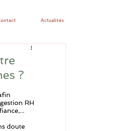
ontact
Actualités
tre
es ?
fin 
gestion RH 
iance,...
ans doute 