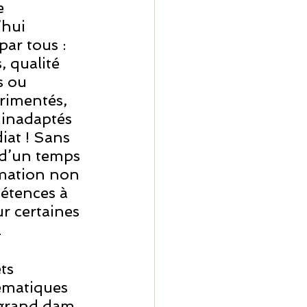
e 
hui 
ar tous :  
 qualité 
s ou 
rimentés, 
 inadaptés 
iat ! Sans 
 d’un temps 
rmation non 
étences à 
r certaines 
 
ts 
ématiques 
 grand dam 