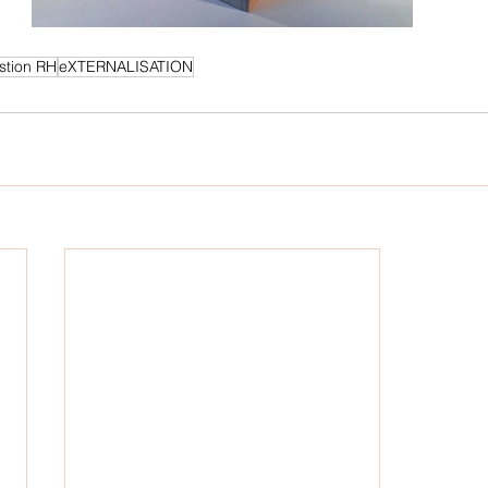
stion RH
eXTERNALISATION