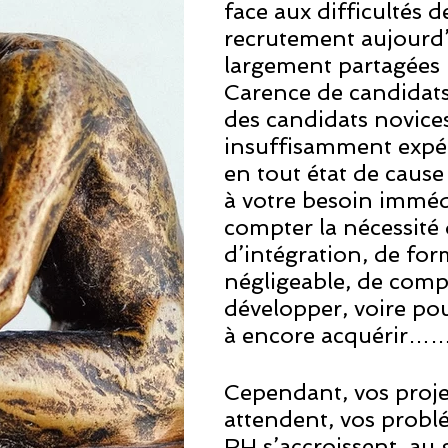
face aux difficultés d
recrutement aujourd’
largement partagées p
Carence de candidats,
des candidats novice
insuffisamment expé
en tout état de cause
à votre besoin imméd
compter la nécessité
d’intégration, de fo
négligeable, de comp
développer, voire pou
à encore acquérir……
Cependant, vos proje
attendent, vos probl
RH s’accroissent, au