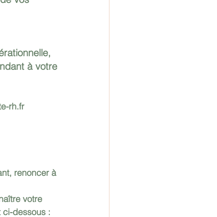
ationnelle, 
ndant à votre 
-rh.fr
nt, renoncer à 
aître votre 
t ci-dessous : 