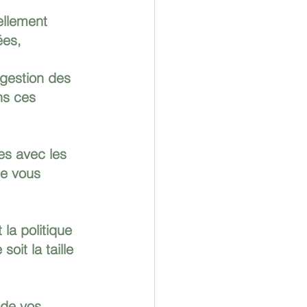
ellement 
ées, 
 gestion des 
ns ces 
ue vous 
 la politique 
oit la taille 
 de vos 