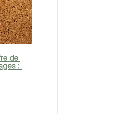
fre de 
ges : 